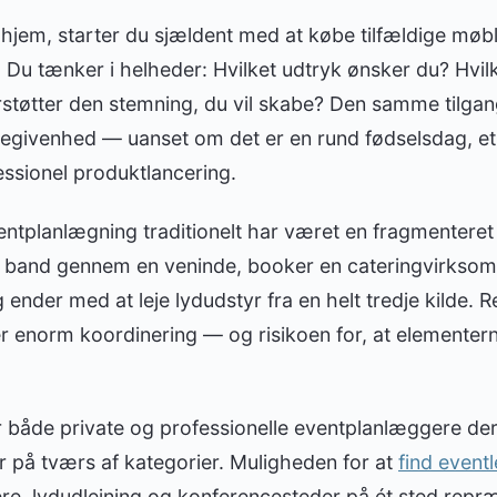
t hjem, starter du sjældent med at købe tilfældige møb
u tænker i helheder: Hvilket udtryk ønsker du? Hvilk
rstøtter den stemning, du vil skabe? Den samme tilga
givenhed — uanset om det er en rund fødselsdag, et i
essionel produktlancering.
entplanlægning traditionelt har været en fragmenteret
k band gennem en veninde, booker en cateringvirksom
ender med at leje lydudstyr fra en helt tredje kilde. 
r enorm koordinering — og risikoen for, at elementerne
r både private og professionelle eventplanlæggere der
r på tværs af kategorier. Muligheden for at
find event
e, lydudlejning og konferencesteder på ét sted repræs