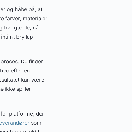
ler og håbe på, at
e farver, materialer
ng bør gælde, når
ntimt bryllup i
 proces. Du finder
hed efter en
Resultatet kan være
 ikke spiller
for platforme, der
leverandører
som
enterer et skift