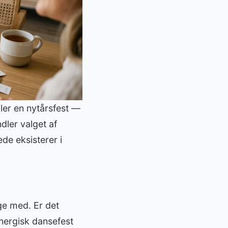
ller en nytårsfest —
dler valget af
de eksisterer i
age med. Er det
nergisk dansefest