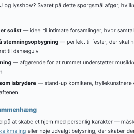
J og lysshow? Svaret på dette spørgsmål afgør, hvilk
er solist
— ideel til intimate forsamlinger, hvor samtal
å stemningsopbygning
— perfekt til fester, der skal 
st til dansegulv
jning
— afgørende for at rummet understøtter musikke
n
som isbrydere
— stand-up komikere, tryllekunstnere e
l aftenen
 sammenhæng
tid på at skabe et hjem med personlig karakter — mås
 kalkmaling
eller nøje udvalgt belysning, der skaber d