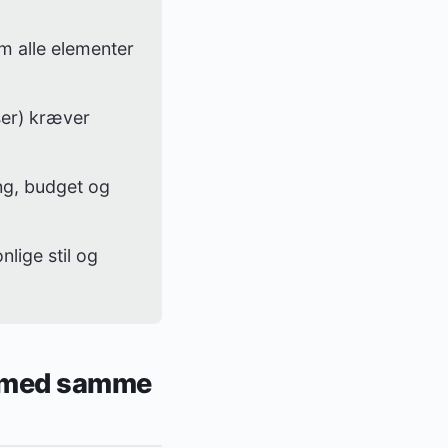
 alle elementer
ser) kræver
ing, budget og
lige stil og
er med samme