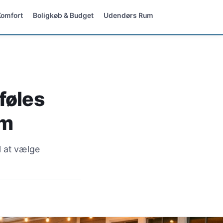
 Komfort
Boligkøb & Budget
Udendørs Rum
 føles
em
il at vælge