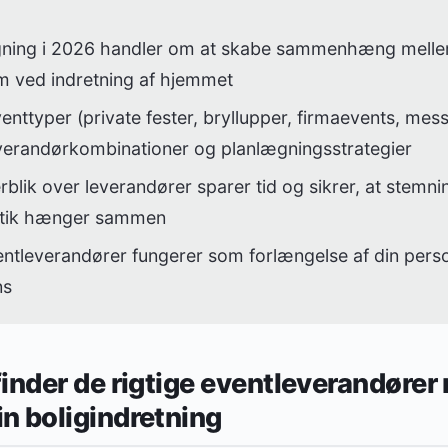
ning i 2026 handler om at skabe sammenhæng mellem
 ved indretning af hjemmet
venttyper (private fester, bryllupper, firmaevents, mes
everandørkombinationer og planlægningsstrategier
rblik over leverandører sparer tid og sikrer, at stemn
istik hænger sammen
entleverandører fungerer som forlængelse af din person
ns
finder de rigtige eventleverandør
n boligindretning