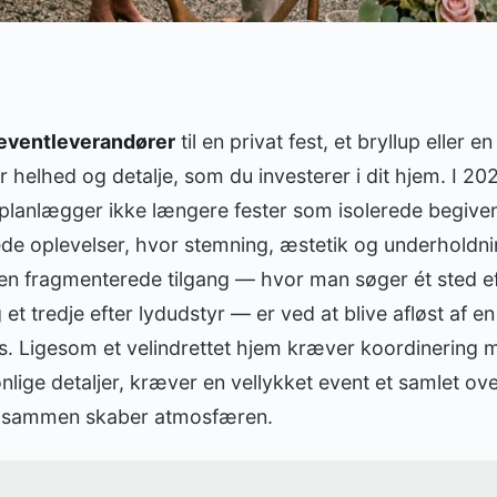
e eventleverandører
til en privat fest, et bryllup eller 
helhed og detalje, som du investerer i dit hjem. I 202
planlægger ikke længere fester som isolerede begiv
 oplevelser, hvor stemning, æstetik og underhold
 Den fragmenterede tilgang — hvor man søger ét sted ef
 et tredje efter lydudstyr — er ved at blive afløst af e
. Ligesom et velindrettet hjem kræver koordinering m
nlige detaljer, kræver en vellykket event et samlet ove
tilsammen skaber atmosfæren.