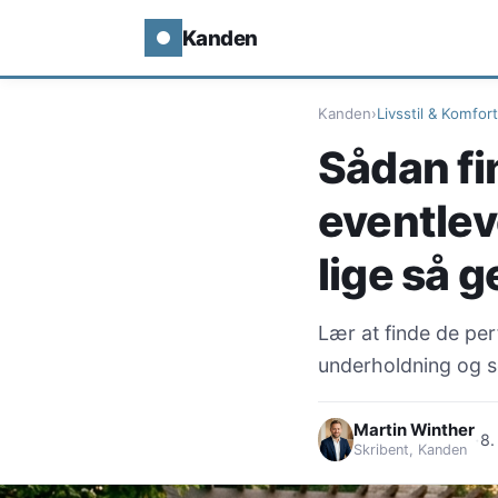
Kanden
Kanden
›
Livsstil & Komfort
Sådan fi
eventleve
lige så 
Lær at finde de perf
underholdning og se
Martin Winther
·
8.
Skribent, Kanden