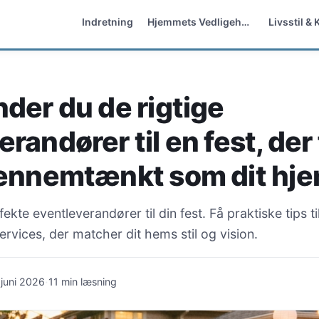
Indretning
Hjemmets Vedligehold
Livsstil &
nder du de rigtige
randører til en fest, der
gennemtænkt som dit hj
ekte eventleverandører til din fest. Få praktiske tips t
rvices, der matcher dit hems stil og vision.
·
 juni 2026
11 min læsning