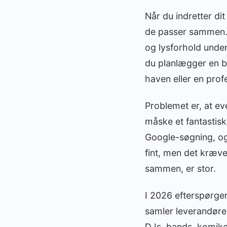
Når du indretter di
de passer sammen. D
og lysforhold unde
du planlægger en be
haven eller en prof
Problemet er, at ev
måske et fantastis
Google-søgning, og 
fint, men det kræve
sammen, er stor.
I 2026 efterspørge
samler leverandøre
DJs, bands, komiker