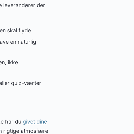
e leverandører der
en skal flyde
have en naturlig
n, ikke
ller quiz-værter
ke har du
givet dine
en rigtige atmosfære