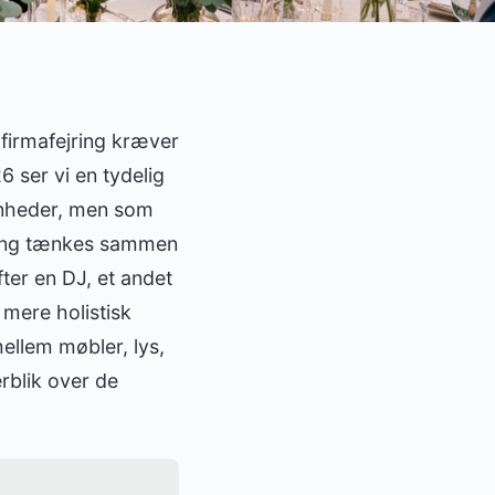
en firmafejring kræver
6 ser vi en tydelig
enheder, men som
ning tænkes sammen
ter en DJ, et andet
n mere holistisk
ellem møbler, lys,
rblik over de