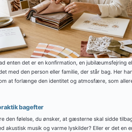
ad enten det er en konfirmation, en jubilæumsfejring e
det med den person eller familie, der står bag. Her han
m at forlænge den identitet og atmosfære, som allere
praktik bagefter
re den følelse, du ønsker, at gæsterne skal sidde tilb
 akustisk musik og varme lyskilder? Eller er det en e