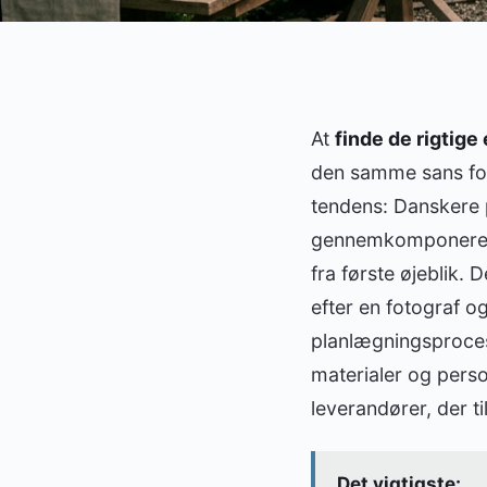
At
finde de rigtig
den samme sans for 
tendens: Danskere 
gennemkomponerede
fra første øjeblik.
efter en fotograf og
planlægningsproces
materialer og perso
leverandører, der 
Det vigtigste: