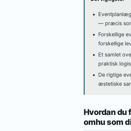
Eventplanlæg
— præcis som
Forskellige e
forskellige l
Et samlet ove
praktisk log
De rigtige ev
æstetiske sa
Hvordan du 
omhu som di